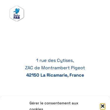
1 rue des Cytises,
ZAC de Montrambert Pigeot
42150 La Ricamarie, France
Gérer le consentement aux
+33 77 41 21 47
cookies