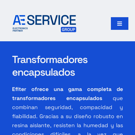
Skip
to
content
Toggle
Naviga
Inicio
Transformadores
Productos
encapsulados
Nuestro grupo
Efiter ofrece una gama completa de
Search
transformadores encapsulados
que
for:
combinan seguridad, compacidad y
fiabilidad. Gracias a su diseño robusto en
Español
resina aislante, resisten la humedad y las
condiciones difíciles, a la vez que