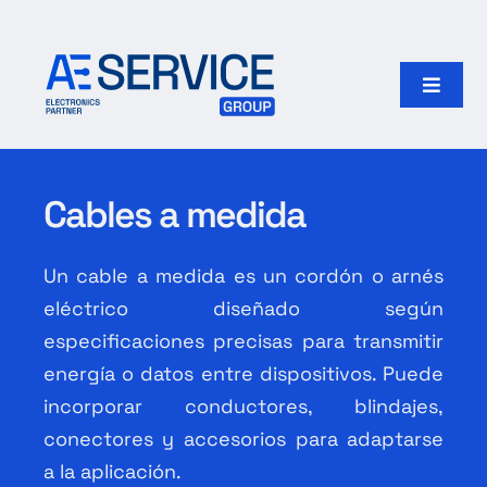
Skip
to
content
Toggle
Naviga
Inicio
Cables a medida
Productos
Un cable a medida es un cordón o arnés
Nuestro grupo
eléctrico diseñado según
especificaciones precisas para transmitir
Search
for:
energía o datos entre dispositivos. Puede
incorporar conductores, blindajes,
Español
conectores y accesorios para adaptarse
a la aplicación.