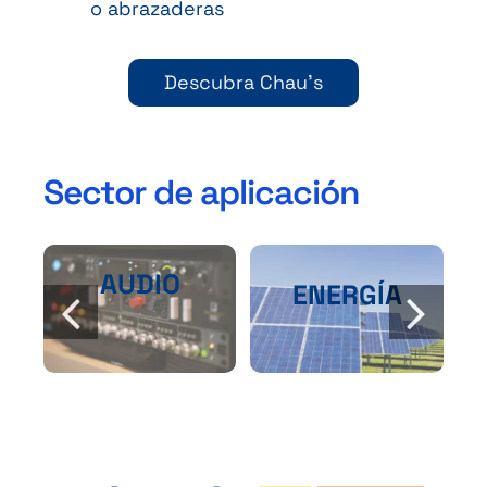
o abrazaderas
Descubra Chau’s
Sector de aplicación
AUDIO
ENERGÍA