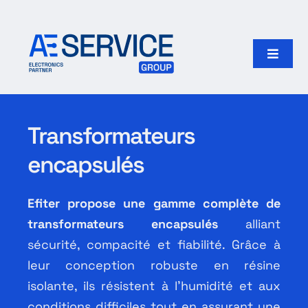
Passer
au
contenu
Toggle
Naviga
Accueil
Transformateurs
Produits
encapsulés
Fabricants
Efiter propose une gamme complète de
transformateurs encapsulés
alliant
Notre groupe
sécurité, compacité et fiabilité. Grâce à
leur conception robuste en résine
Rechercher:
isolante, ils résistent à l’humidité et aux
conditions difficiles tout en assurant une