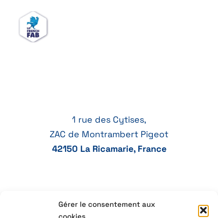
1 rue des Cytises,
ZAC de Montrambert Pigeot
42150 La Ricamarie, France
Gérer le consentement aux
04 77 41 21 47
cookies