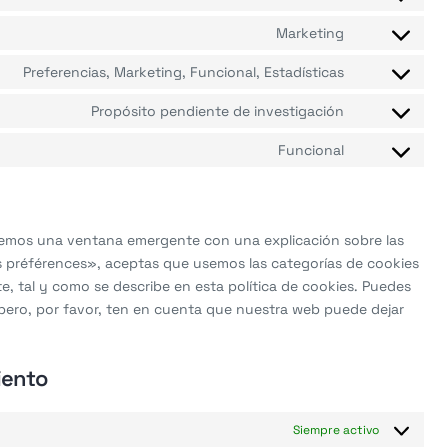
Consent
service
to
Marketing
woocommerc
Consent
service
to
Preferencias, Marketing, Funcional, Estadísticas
wordpress
Consent
service
to
Propósito pendiente de investigación
google-
Consent
service
maps
to
Funcional
linkedin
Consent
service
to
poptin
service
varios
remos una ventana emergente con una explicación sobre las
es préférences», aceptas que usemos las categorías de cookies
, tal y como se describe en esta política de cookies. Puedes
 pero, por favor, ten en cuenta que nuestra web puede dejar
iento
Siempre activo