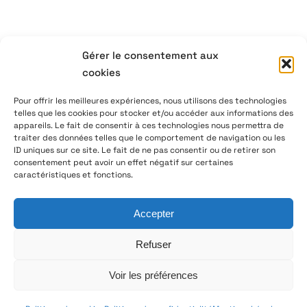
Gérer le consentement aux
04 77 41 21 47
cookies
aeservice@aeservice.fr
Pour offrir les meilleures expériences, nous utilisons des technologies
telles que les cookies pour stocker et/ou accéder aux informations des
appareils. Le fait de consentir à ces technologies nous permettra de
traiter des données telles que le comportement de navigation ou les
ID uniques sur ce site. Le fait de ne pas consentir ou de retirer son
© 2026 – AE Service Group – Fabricant & distributeur de
consentement peut avoir un effet négatif sur certaines
composants électroniques
caractéristiques et fonctions.
Accepter
Nous suivre sur LinkedIn
Refuser
Voir les préférences
Toggle