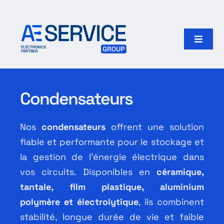
Passer
au
contenu
Toggle
Naviga
Accueil
Condensateurs
Produits
Nos
condensateurs
offrent une solution
Fabricants
fiable et performante pour le stockage et
la gestion de l’énergie électrique dans
Notre groupe
vos circuits. Disponibles en
céramique,
tantale, film plastique, aluminium
Rechercher:
polymère et électrolytique
, ils combinent
stabilité, longue durée de vie et faible