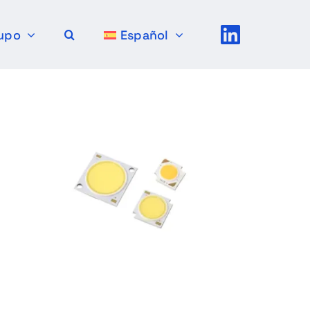
upo
Español