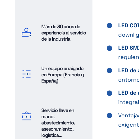
LED COB
Más de 30 años de
experiencia al servicio
downlig
de la industria
LED SMD
requier
Un equipo arraigado
LED de 
en Europa (Francia y
entorno
España)
LED de 
integra
Servicio llave en
Ventaja
mano:
abastecimiento,
exigent
asesoramiento,
logística...