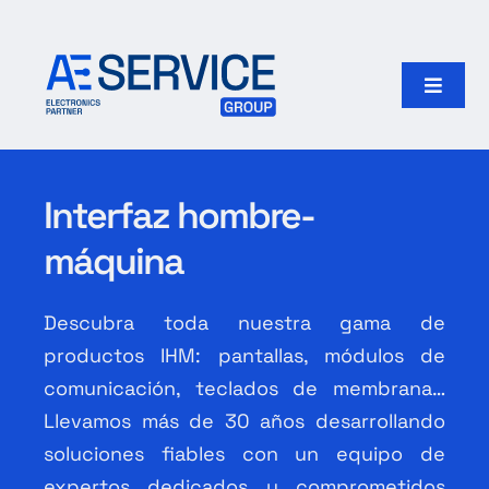
Skip
to
content
Toggle
Naviga
Inicio
Interfaz hombre-
Productos
máquina
Nuestro grupo
Descubra toda nuestra gama de
Search
productos IHM: pantallas, módulos de
for:
comunicación, teclados de membrana…
Llevamos más de 30 años desarrollando
Español
soluciones fiables con un equipo de
expertos dedicados y comprometidos