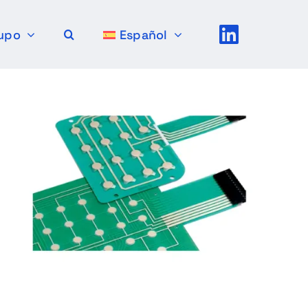
upo
Español