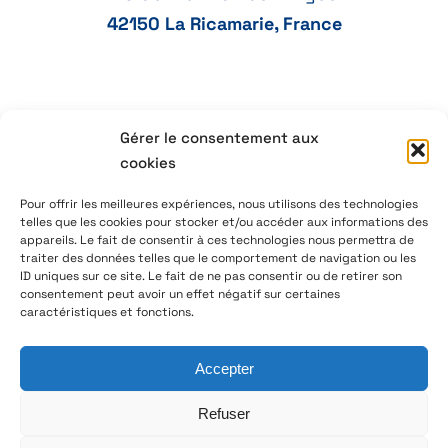
42150 La Ricamarie, France
Gérer le consentement aux
+33 77 41 21 47
cookies
aeservice@aeservice.fr
Pour offrir les meilleures expériences, nous utilisons des technologies
telles que les cookies pour stocker et/ou accéder aux informations des
appareils. Le fait de consentir à ces technologies nous permettra de
traiter des données telles que le comportement de navigation ou les
ID uniques sur ce site. Le fait de ne pas consentir ou de retirer son
© 2026 – AE Service Group – Fabricante y distribuidor de
consentement peut avoir un effet négatif sur certaines
componentes electrónicos
caractéristiques et fonctions.
Accepter
Síguenos en LinkedIn
Refuser