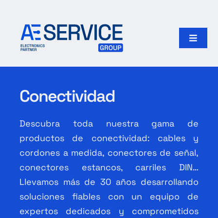
Skip
to
content
Toggle
Naviga
Inicio
Conectividad
Productos
Descubra toda nuestra gama de
Nuestro grupo
productos de conectividad: cables y
cordones a medida, conectores de señal,
Search
for:
conectores estancos, carriles DIN…
Llevamos más de 30 años desarrollando
Español
soluciones fiables con un equipo de
expertos dedicados y comprometidos