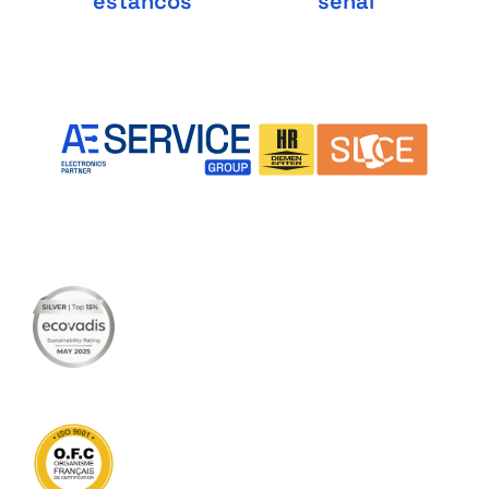
estancos
señal