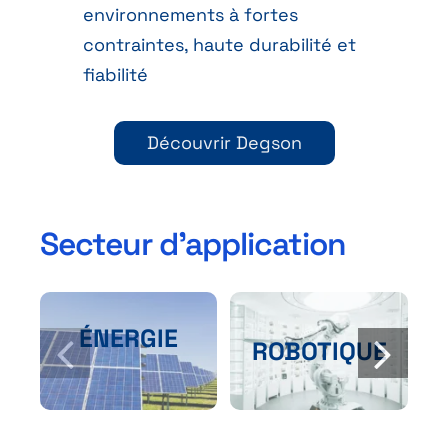
environnements à fortes
contraintes, haute durabilité et
fiabilité
Découvrir Degson
Secteur d’application
ÉNERGIE
F
ROBOTIQUE