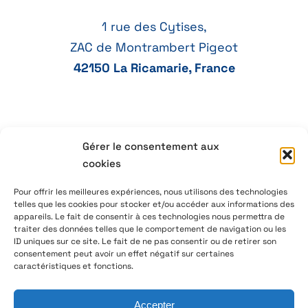
1 rue des Cytises,
ZAC de Montrambert Pigeot
42150 La Ricamarie, France
Gérer le consentement aux
04 77 41 21 47
cookies
aeservice@aeservice.fr
Pour offrir les meilleures expériences, nous utilisons des technologies
telles que les cookies pour stocker et/ou accéder aux informations des
appareils. Le fait de consentir à ces technologies nous permettra de
traiter des données telles que le comportement de navigation ou les
ID uniques sur ce site. Le fait de ne pas consentir ou de retirer son
© 2026 – AE Service Group – Fabricant & distributeur de
consentement peut avoir un effet négatif sur certaines
composants électroniques
caractéristiques et fonctions.
Accepter