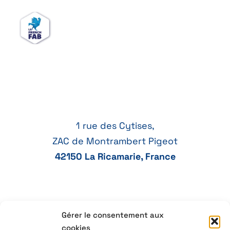
1 rue des Cytises,
ZAC de Montrambert Pigeot
42150 La Ricamarie, France
Gérer le consentement aux
+33 77 41 21 47
cookies