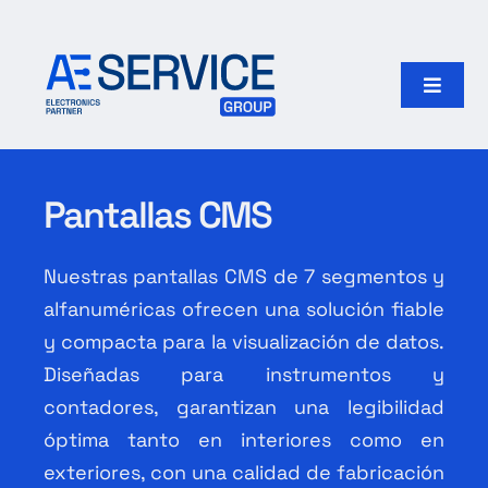
Skip
to
content
Toggle
Naviga
Inicio
Pantallas CMS
Productos
Nuestras pantallas CMS de 7 segmentos y
Nuestro grupo
alfanuméricas ofrecen una solución fiable
y compacta para la visualización de datos.
Search
for:
Diseñadas para instrumentos y
contadores, garantizan una legibilidad
Español
óptima tanto en interiores como en
exteriores, con una calidad de fabricación