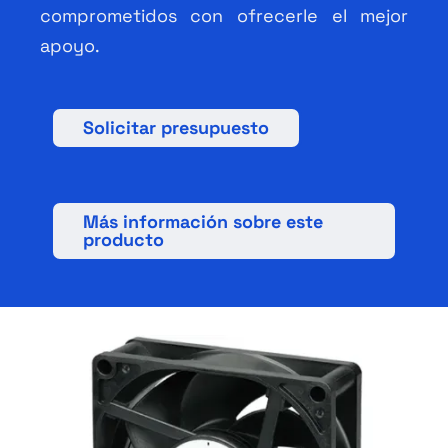
comprometidos con ofrecerle el mejor
apoyo.
Solicitar presupuesto
Más información sobre este
producto