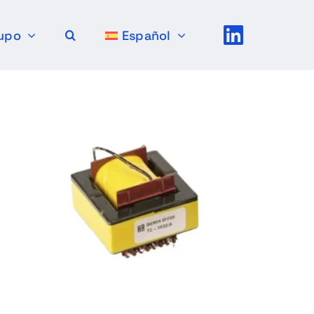
upo
Español