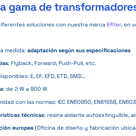
ra gama de transformador
iferentes soluciones con nuestra marca
Efiter
, en 
 a medida:
adaptación según sus especificaciones
ías
: Flyback, Forward, Push-Pull, etc.
disponibles: E, EF, EFD, ETD, SMD…
ia
: de 2 W a 900 W
idad con las normas: IEC EN60950, EN61558, EN60
rísticas técnicas
: resina aislante autoextinguible, 
ción europea
(Oficina de diseño y fabricación ubic