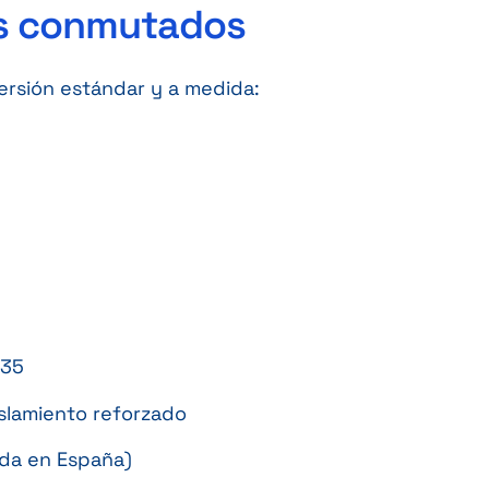
es conmutados
versión estándar y a medida:
335
aislamiento reforzado
ada en España)