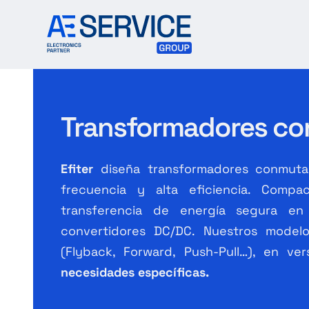
Skip
to
content
Transformadores c
Efiter
diseña transformadores conmutad
frecuencia y alta eficiencia. Compa
transferencia de energía segura e
convertidores DC/DC. Nuestros mode
(Flyback, Forward, Push-Pull…), en v
necesidades específicas.