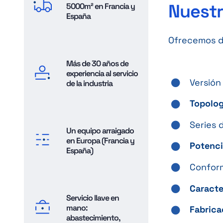
Nuest
5000m² en Francia y
España
Ofrecemos d
Más de 30 años de
experiencia al servicio
Versión
de la industria
Topolog
Series 
Un equipo arraigado
en Europa (Francia y
Potenc
España)
Conform
Caracte
Servicio llave en
mano:
Fabrica
abastecimiento,