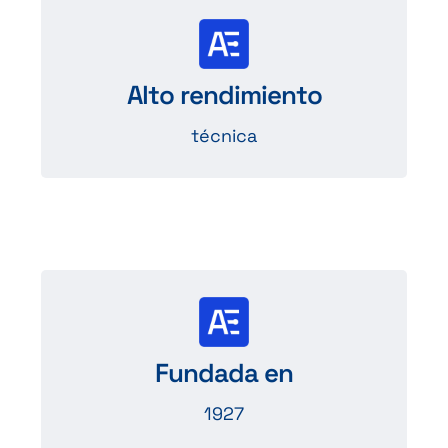
Diseñado para ofrecer
alta resistencia térmica, bajo
Alto rendimiento
consumo energético…
técnica
Pronto cumplirá 100 años
años en el mercado de la ventilación
Fundada en
y la refrigeración.
1927