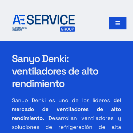
Skip
to
content
Toggle
Naviga
Inicio
Sanyo Denki:
Productos
ventiladores de alto
Nuestro grupo
rendimiento
Search
Sanyo Denki es uno de los líderes
del
for:
mercado de ventiladores de alto
rendimiento
. Desarrollan ventiladores y
Español
soluciones de refrigeración de alta