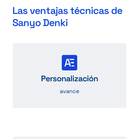
Las ventajas técnicas de
Sanyo Denki
Opciones de
personalización
Personalización
como la longitud de los cables, la
adición de conectores…
avance