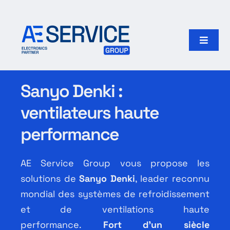
Passer
au
contenu
Toggle
Naviga
Accueil
Sanyo Denki :
Produits
ventilateurs haute
performance
Fabricants
AE
Service Group vous propose les
Notre groupe
solutions de
Sanyo Denki
,
leader reconnu
mondial des
systèmes de refroidissement
Rechercher:
et de ventilations haute
performance.
Fort d’un
siècle