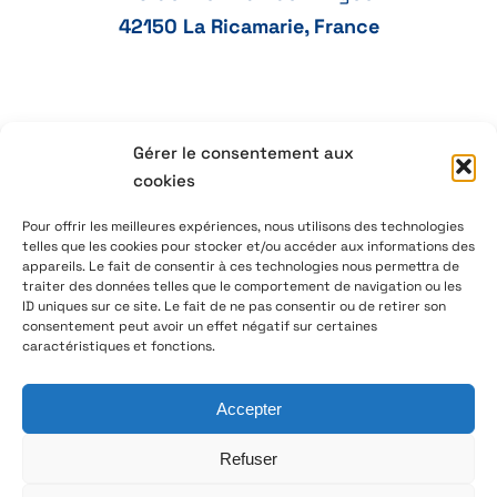
42150 La Ricamarie, France
04 77 41 21 47
Gérer le consentement aux
cookies
aeservice@aeservice.fr
Pour offrir les meilleures expériences, nous utilisons des technologies
telles que les cookies pour stocker et/ou accéder aux informations des
appareils. Le fait de consentir à ces technologies nous permettra de
traiter des données telles que le comportement de navigation ou les
ID uniques sur ce site. Le fait de ne pas consentir ou de retirer son
© 2026 – AE Service Group – Fabricant & distributeur de
consentement peut avoir un effet négatif sur certaines
composants électroniques
caractéristiques et fonctions.
Accepter
Nous suivre sur LinkedIn
Refuser