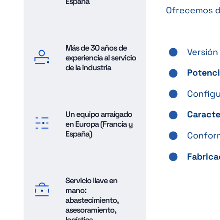
España
Ofrecemos d
Más de 30 años de
Versió
experiencia al servicio
de la industria
Potenc
Configu
Caracte
Un equipo arraigado
en Europa (Francia y
España)
Conform
Fabrica
Servicio llave en
mano:
abastecimiento,
asesoramiento,
logística...