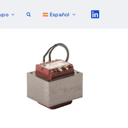
upo
Español