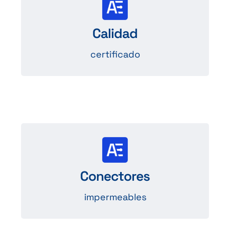
Productos conformes
con las normas internacionales (CE,
Calidad
RoHS, ISO, etc.)
certificado
Protección fiable
gracias a las certificaciones
Conectores
IP67/IP65
impermeables