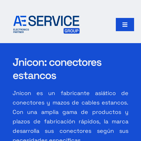
Skip
to
content
Toggle
Naviga
Inicio
Jnicon: conectores
Productos
estancos
Nuestro grupo
Jnicon es un fabricante asiático de
Search
conectores y mazos de cables estancos.
for:
Con una amplia gama de productos y
plazos de fabricación rápidos, la marca
Español
desarrolla sus conectores según sus
necesidades específicas.