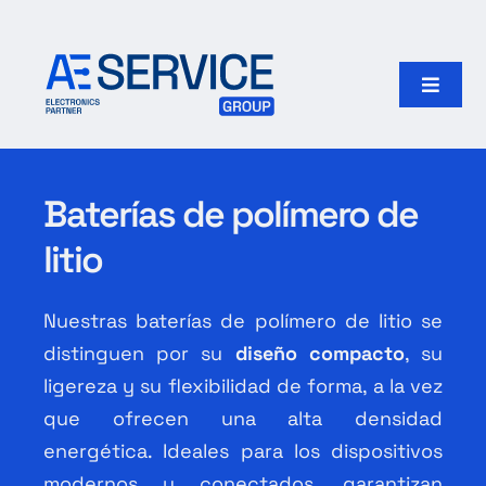
Skip
to
content
Toggle
Naviga
Inicio
Baterías de polímero de
Productos
litio
Nuestro grupo
Nuestras baterías de polímero de litio se
Search
distinguen por su
diseño compacto
, su
for:
ligereza y su flexibilidad de forma, a la vez
que ofrecen una alta densidad
Español
energética. Ideales para los dispositivos
modernos y conectados, garantizan