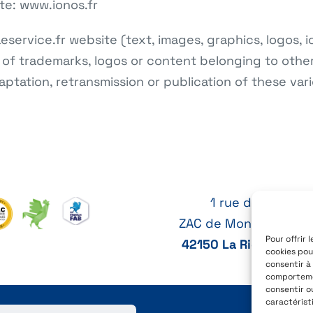
te: www.ionos.fr
aeservice.fr website (text, images, graphics, logos, 
of trademarks, logos or content belonging to othe
aptation, retransmission or publication of these var
1 rue des Cytises
ZAC de Montrambert 
Pour offrir 
42150 La Ricamarie, 
cookies pou
consentir à
comportemen
consentir o
caractérist