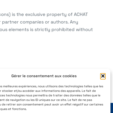
icons) is the exclusive property of ACHAT
r partner companies or authors. Any
ious elements is strictly prohibited without
,
+33 4 77 41 21 47
Gérer le consentement aux cookies
Pigeot
aeservice@aeservice.fr
les meilleures expériences, nous utilisons des technologies telles que les
France
r stocker et/ou accéder aux informations des appareils. Le fait de
 ces technologies nous permettra de traiter des données telles que le
t de navigation ou les ID uniques sur ce site. Le fait de ne pas
u de retirer son consentement peut avoir un effet négatif sur certaines
iques et fonctions.