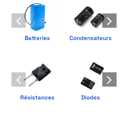
Batteries
Condensateurs
A
Résistances
Diodes
P