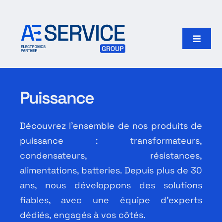
Passer
au
contenu
Toggle
Naviga
Accueil
Puissance
Produits
Découvrez l’ensemble de nos produits de
Fabricants
puissance : transformateurs,
condensateurs, résistances,
Notre groupe
alimentations, batteries. Depuis plus de 30
ans, nous développons des solutions
Rechercher:
fiables, avec une équipe d’experts
dédiés, engagés à vos côtés.