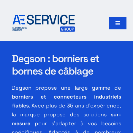
Passer
au
contenu
Toggle
Naviga
Accueil
Degson : borniers et
Produits
bornes de câblage
Fabricants
Degson propose une large gamme de
borniers et connecteurs industriels
Notre groupe
fiables
. Avec plus de 35 ans d’expérience,
la marque propose des solutions
sur-
Rechercher:
mesure
pour s’adapter à vos besoins
spécifiques. Adaptés à de nombreux