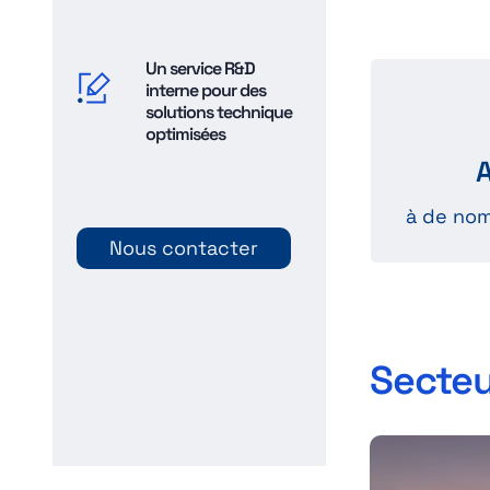
Un service R&D
interne pour des
Des
solutions technique
optimisées
comme l
médica
à de no
Nous contacter
Secteu