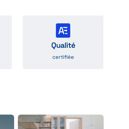
Conforme aux
on
normes ISO 9001, QC08000
Qualité
.
et IATF 16949
certifiée