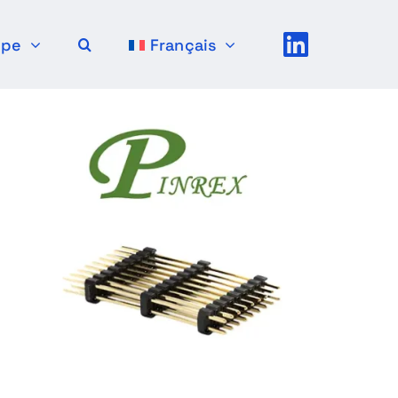
upe
Français