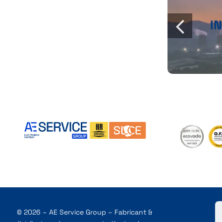
I
© 2026 – AE Service Group – Fabricant &