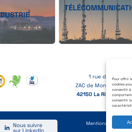
TÉLÉCOMMUNICAT
NDUSTRIE
1 rue des Cytises
Pour offrir 
ZAC de Montrambert 
cookies pou
consentir à
42150 La Ricamarie, 
comportemen
consentir o
caractérist
Ac
Mentions Légales
Nous suivre
sur LinkedIn