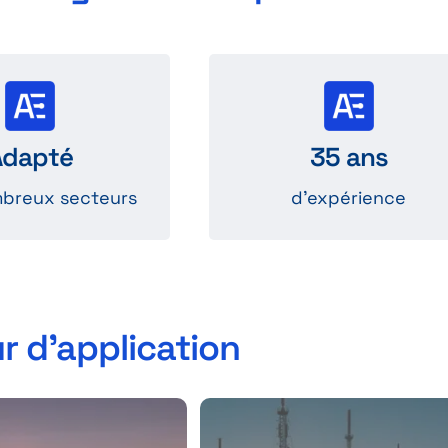
 secteurs
Une expertise
’automobile, le
solide dans la fabricati
Adapté
35 ans
l, l’industrie…
de connectique signal
mbreux secteurs
d'expérience
r d’application