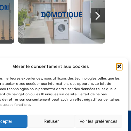
ION
DOMOTIQUE
Gérer le consentement aux cookies
,
04 77 41 21 47
les meilleures expériences, nous utilisons des technologies telles que les
Pigeot
aeservice@aeservice.fr
r stocker et/ou accéder aux informations des appareils. Le fait de
 ces technologies nous permettra de traiter des données telles que le
France
t de navigation ou les ID uniques sur ce site. Le fait de ne pas
u de retirer son consentement peut avoir un effet négatif sur certaines
iques et fonctions.
cepter
Refuser
Voir les préférences
Politique de cookies (UE)
Politique de confidentialité