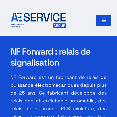
Passer
au
contenu
Toggle
Naviga
Accueil
NF Forward : relais de
Produits
signalisation
Fabricants
NF Forward est un fabricant de relais de
puissance électromécaniques depuis plus
Notre groupe
de 25 ans. Ce fabricant développe des
relais pcb et enfichable automobile, des
Rechercher:
relais de puissance PCB miniature, des
relais de sécurité et faible signal adapté à