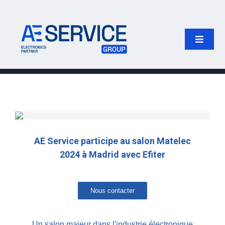
Passer
au
contenu
Toggle
Naviga
Accueil
Produits
Fabricants
AE Service participe au salon Matelec
2024 à Madrid avec Efiter
Notre groupe
Nous contacter
Rechercher:
Un salon majeur dans l'industrie électronique