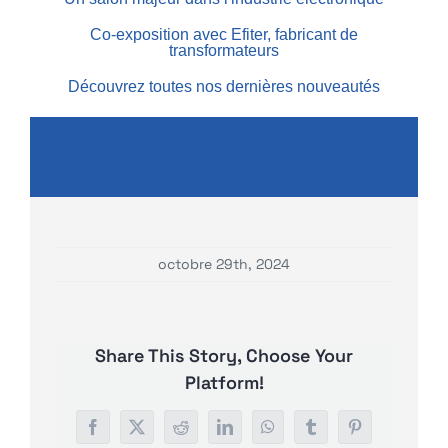
Français
Co-exposition avec Efiter, fabricant de
transformateurs
Découvrez toutes nos dernières nouveautés
octobre 29th, 2024
Share This Story, Choose Your
Platform!
F
X
R
L
W
T
P