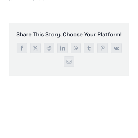
Français
Share This Story, Choose Your Platform!
Facebook
X
Reddit
LinkedIn
WhatsApp
Tumblr
Pinterest
Vk
Email