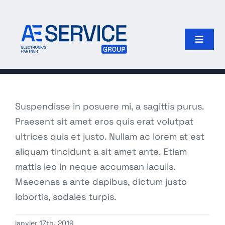
Passer
au
contenu
Toggle
Naviga
Accueil
Produits
Suspendisse in posuere mi, a sagittis purus.
Praesent sit amet eros quis erat volutpat
Fabricants
ultrices quis et justo. Nullam ac lorem at est
aliquam tincidunt a sit amet ante. Etiam
Notre groupe
mattis leo in neque accumsan iaculis.
Maecenas a ante dapibus, dictum justo
Rechercher:
lobortis, sodales turpis.
janvier 17th, 2019