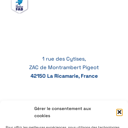
1 rue des Cytises,
ZAC de Montrambert Pigeot
42150 La Ricamarie, France
Gérer le consentement aux
04 77 41 21 47
cookies
aeservice@aeservice.fr
Pour offrir les meilleures expériences, nous utilisons des technologies